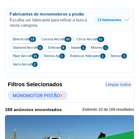
Fabricantes de monomotores a pistão
Escolha um fabricante para refinar a busca
12 fabricantes
nesta categoria.
Beechcraft
Cessna Aircraft
Cirrus Aircraft
19
49
51
Diamond Aircraft
Embraer
Inpaer
Mooney
4
8
1
1
Piper Aircraft
Remos Ag
Robinson Helicopter
Stinson
31
1
1
1
Van's Aircraft
2
Filtros Selecionados
Limpar todos
MONOMOTOR PISTÃO
X
169 anúncios encontrados
Exibindo 10 de 169 resultados