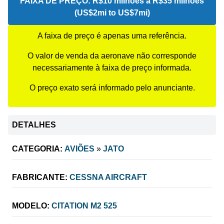
FAIXA DE PREÇO:
R$10 milhões a R$35 milhões
(US$2mi to US$7mi)
A faixa de preço é apenas uma referência.
O valor de venda da aeronave não corresponde
necessariamente à faixa de preço informada.
O preço exato será informado pelo anunciante.
DETALHES
CATEGORIA:
AVIÕES
»
JATO
FABRICANTE:
CESSNA AIRCRAFT
MODELO:
CITATION M2 525