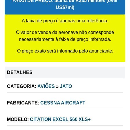
FAIXA DE PREÇO:
acima de R$35 milhões (over
US$7mi)
A faixa de preço é apenas uma referência.
O valor de venda da aeronave não corresponde
necessariamente à faixa de preço informada.
O preço exato será informado pelo anunciante.
DETALHES
CATEGORIA:
AVIÕES
»
JATO
FABRICANTE:
CESSNA AIRCRAFT
MODELO:
CITATION EXCEL 560 XLS+