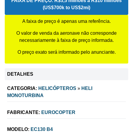
FAIXA DE PREÇO:
R$3,5 milhões a R$10 milhões
(US$700k to US$2mi)
A faixa de preço é apenas uma referência.
O valor de venda da aeronave não corresponde
necessariamente à faixa de preço informada.
O preço exato será informado pelo anunciante.
DETALHES
CATEGORIA:
HELICÓPTEROS
»
HELI
MONOTURBINA
FABRICANTE:
EUROCOPTER
MODELO:
EC130 B4