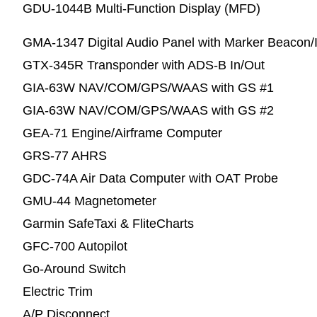
GDU-1044B Multi-Function Display (MFD)
GMA-1347 Digital Audio Panel with Marker Beacon/
GTX-345R Transponder with ADS-B In/Out
GIA-63W NAV/COM/GPS/WAAS with GS #1
GIA-63W NAV/COM/GPS/WAAS with GS #2
GEA-71 Engine/Airframe Computer
GRS-77 AHRS
GDC-74A Air Data Computer with OAT Probe
GMU-44 Magnetometer
Garmin SafeTaxi & FliteCharts
GFC-700 Autopilot
Go-Around Switch
Electric Trim
A/P Disconnect