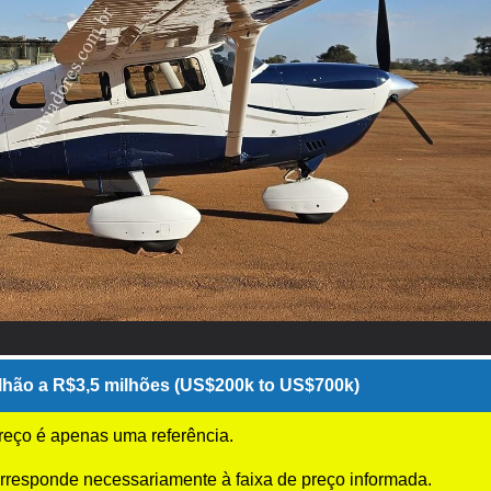
hão a R$3,5 milhões (US$200k to US$700k)
preço é apenas uma referência.
rresponde necessariamente à faixa de preço informada.