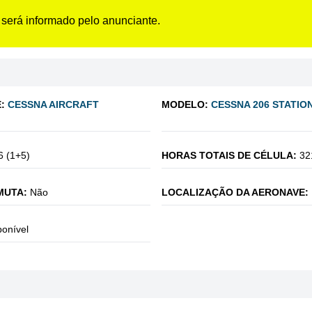
 será informado pelo anunciante.
:
CESSNA AIRCRAFT
MODELO:
CESSNA 206 STATIO
6 (1+5)
HORAS TOTAIS DE CÉLULA:
32
MUTA:
Não
LOCALIZAÇÃO DA AERONAVE:
ponível