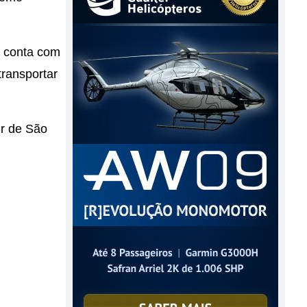
o conta com
transportar
ir de São