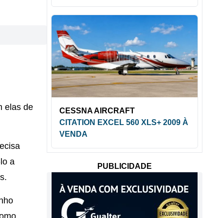
m elas de
CESSNA AIRCRAFT
CITATION EXCEL 560 XLS+ 2009 À
VENDA
ecisa
lo a
PUBLICIDADE
s.
enho
como