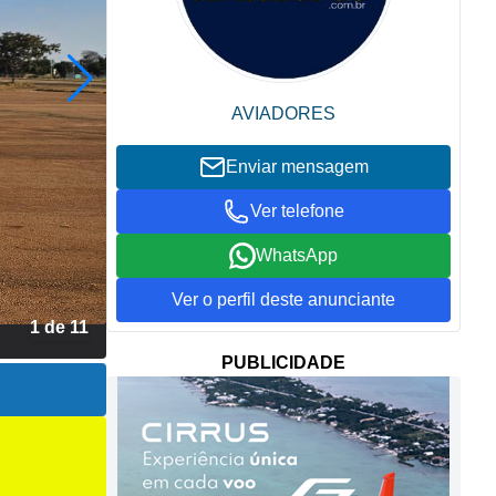
AVIADORES
Enviar mensagem
Ver telefone
WhatsApp
Ver o perfil deste anunciante
2 de 11
PUBLICIDADE