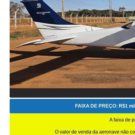
FAIXA DE PREÇO:
R$1 mil
A faixa de 
O valor de venda da aeronave não co