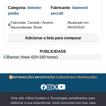
Categoria:
bimotor
Fabricante:
diamond
pistão
aircraft
Fabricada: Canadá / Áustria -
Atualizado em :
Nacionalizada: Brasil
09/10/2024
Adicionar a lista para comparar
PUBLICIDADE
INFORMAÇÕES IMPORTANTES
CUIDADO NAS TRANSAÇÕES
Este site utiliza Cookies e Tecnologias semelhantes para
Termos de Uso
melhorar a sua experiência. Você concorda com isso caso
© 2026 aeronavesavenda.com | Todos os Direitos