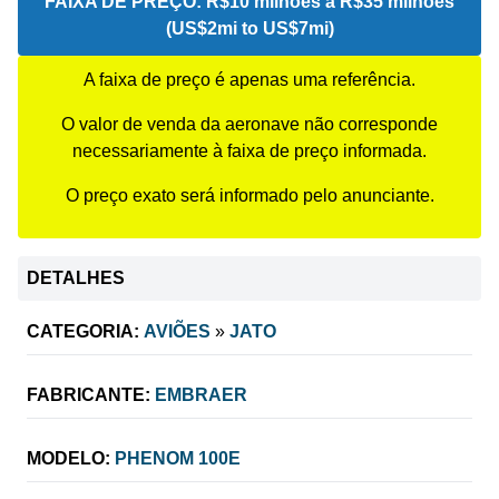
FAIXA DE PREÇO:
R$10 milhões a R$35 milhões
(US$2mi to US$7mi)
A faixa de preço é apenas uma referência.
O valor de venda da aeronave não corresponde
necessariamente à faixa de preço informada.
O preço exato será informado pelo anunciante.
DETALHES
CATEGORIA:
AVIÕES
»
JATO
FABRICANTE:
EMBRAER
MODELO:
PHENOM 100E