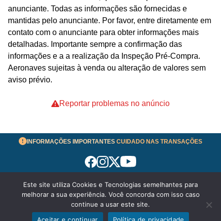
anunciante. Todas as informações são fornecidas e
mantidas pelo anunciante. Por favor, entre diretamente em
contato com o anunciante para obter informações mais
detalhadas. Importante sempre a confirmação das
informações e a a realização da Inspeção Pré-Compra.
Aeronaves sujeitas à venda ou alteração de valores sem
aviso prévio.
Reportar problemas no anúncio
INFORMAÇÕES IMPORTANTES
CUIDADO NAS TRANSAÇÕES
Este site utiliza Cookies e Tecnologias semelhantes para
Termos de Uso
melhorar a sua experiência. Você concorda com isso caso
© 2026 aeronavesavenda.com | Todos os Direitos
continue a usar este site.
Reservados!
Aceitar e continuar
Política de privacidade
Enviar mensagem