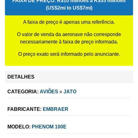
FAIXA DE PREÇO:
R$10 milhões a R$35 milhões
(US$2mi to US$7mi)
A faixa de preço é apenas uma referência.
O valor de venda da aeronave não corresponde
necessariamente à faixa de preço informada.
O preço exato será informado pelo anunciante.
DETALHES
CATEGORIA:
AVIÕES
»
JATO
FABRICANTE:
EMBRAER
MODELO:
PHENOM 100E