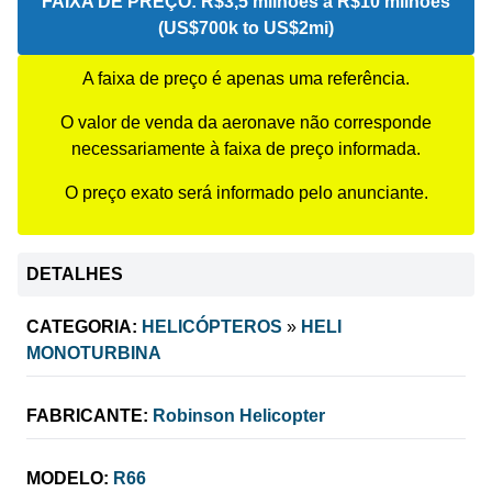
FAIXA DE PREÇO:
R$3,5 milhões a R$10 milhões
(US$700k to US$2mi)
A faixa de preço é apenas uma referência.
O valor de venda da aeronave não corresponde
necessariamente à faixa de preço informada.
O preço exato será informado pelo anunciante.
DETALHES
CATEGORIA:
HELICÓPTEROS
»
HELI
MONOTURBINA
FABRICANTE:
Robinson Helicopter
MODELO:
R66