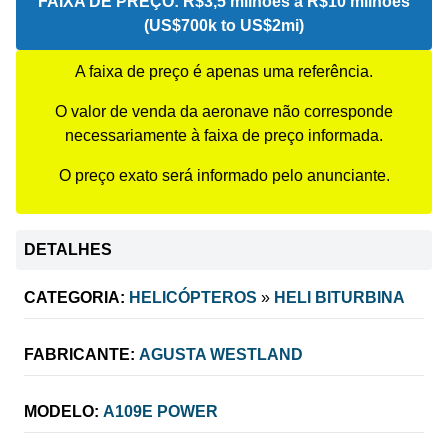
FAIXA DE PREÇO:
R$3,5 milhões a R$10 milhões
(US$700k to US$2mi)
A faixa de preço é apenas uma referência.
O valor de venda da aeronave não corresponde
necessariamente à faixa de preço informada.
O preço exato será informado pelo anunciante.
DETALHES
CATEGORIA:
HELICÓPTEROS
»
HELI BITURBINA
FABRICANTE:
AGUSTA WESTLAND
MODELO:
A109E POWER