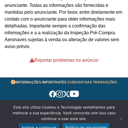
anunciante. Todas as informações são fornecidas e
mantidas pelo anunciante. Por favor, entre diretamente em
contato com o anunciante para obter informações mais
detalhadas. Importante sempre a confirmação das
informações e a a realização da Inspeção Pré-Compra.
Aeronaves sujeitas à venda ou alteração de valores sem
aviso prévio.
Reportar problemas no anúncio
INFORMAÇÕES IMPORTANTES
CUIDADO NAS TRANSAÇÕES
Este site utiliza Cookies e Tecnologias semelhantes para
Termos de Uso
melhorar a sua experiência. Você concorda com isso caso
© 2026 aeronavesavenda.com | Todos os Direitos
continue a usar este site.
Reservados!
Aceitar e continuar
Política de privacidade