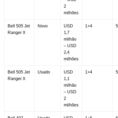
2
milhões
Bell 505 Jet
Novo
USD
1+4
5
Ranger X
1,7
milhão
– USD
2,4
milhões
Bell 505 Jet
Usado
USD
1+4
5
Ranger X
1,1
milhão
– USD
2
milhões