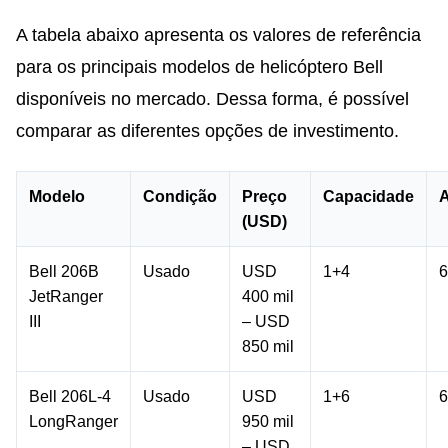
A tabela abaixo apresenta os valores de referência
para os principais modelos de helicóptero Bell
disponíveis no mercado. Dessa forma, é possível
comparar as diferentes opções de investimento.
Modelo
Condição
Preço
Capacidade
A
(USD)
Bell 206B
Usado
USD
1+4
6
JetRanger
400 mil
III
– USD
850 mil
Bell 206L-4
Usado
USD
1+6
6
LongRanger
950 mil
– USD