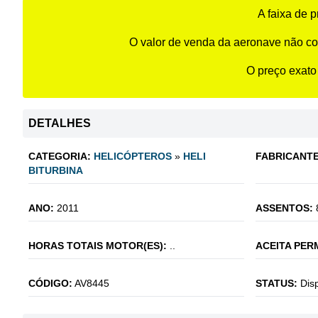
A faixa de 
O valor de venda da aeronave não co
O preço exato
DETALHES
CATEGORIA:
HELICÓPTEROS
»
HELI
FABRICANTE
BITURBINA
ANO:
2011
ASSENTOS:
HORAS TOTAIS MOTOR(ES):
..
ACEITA PER
CÓDIGO:
AV8445
STATUS:
Dis