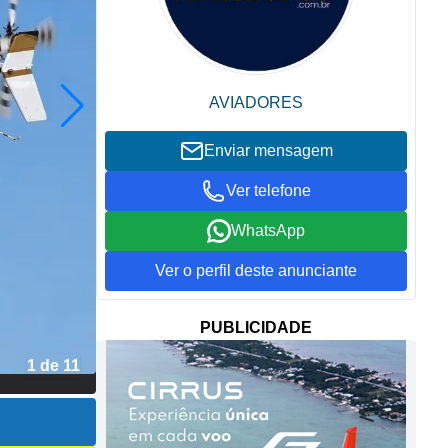
AVIADORES
Enviar mensagem
Ver telefone
WhatsApp
Ver o perfil deste anunciante
PUBLICIDADE
1 de 11