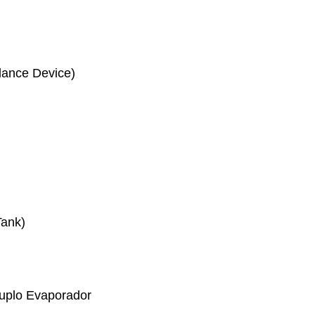
dance Device)
Tank)
uplo Evaporador