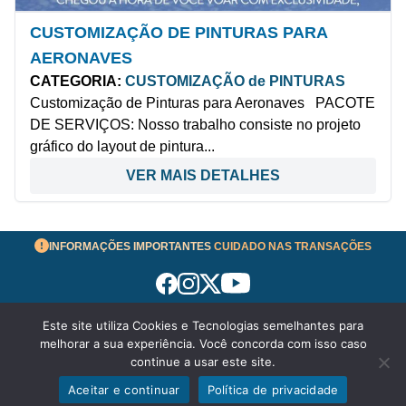
CUSTOMIZAÇÃO DE PINTURAS PARA
AERONAVES
CATEGORIA:
CUSTOMIZAÇÃO de PINTURAS
Customização de Pinturas para Aeronaves PACOTE
DE SERVIÇOS: Nosso trabalho consiste no projeto
gráfico do layout de pintura...
VER MAIS DETALHES
INFORMAÇÕES IMPORTANTES
CUIDADO NAS TRANSAÇÕES
Este site utiliza Cookies e Tecnologias semelhantes para
Termos de Uso
melhorar a sua experiência. Você concorda com isso caso
© 2026 aeronavesavenda.com | Todos os Direitos
continue a usar este site.
Reservados!
Aceitar e continuar
Política de privacidade
Política de Privacidade