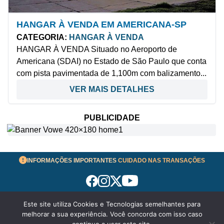
HANGAR À VENDA EM AMERICANA-SP
CATEGORIA:
HANGAR À VENDA
HANGAR À VENDA Situado no Aeroporto de
Americana (SDAI) no Estado de São Paulo que conta
com pista pavimentada de 1,100m com balizamento...
VER MAIS DETALHES
PUBLICIDADE
INFORMAÇÕES IMPORTANTES
CUIDADO NAS TRANSAÇÕES
Este site utiliza Cookies e Tecnologias semelhantes para
Termos de Uso
melhorar a sua experiência. Você concorda com isso caso
© 2026 aeronavesavenda.com | Todos os Direitos