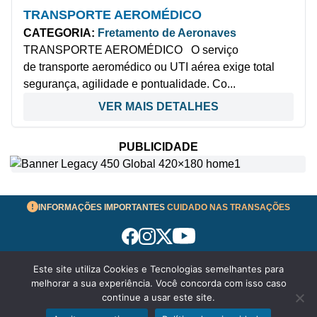
TRANSPORTE AEROMÉDICO
CATEGORIA:
Fretamento de Aeronaves
TRANSPORTE AEROMÉDICO O serviço
de transporte aeromédico ou UTI aérea exige total
segurança, agilidade e pontualidade. Co...
VER MAIS DETALHES
PUBLICIDADE
INFORMAÇÕES IMPORTANTES
CUIDADO NAS TRANSAÇÕES
Este site utiliza Cookies e Tecnologias semelhantes para
Termos de Uso
melhorar a sua experiência. Você concorda com isso caso
© 2026 aeronavesavenda.com | Todos os Direitos
continue a usar este site.
Reservados!