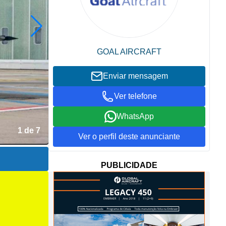
GOAL AIRCRAFT
Enviar mensagem
Ver telefone
WhatsApp
2 de 7
Ver o perfil deste anunciante
PUBLICIDADE