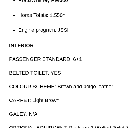
Prat&Whitney PW600
Horas Totais: 1.550h
Engine program: JSSI
INTERIOR
PASSENGER STANDARD: 6+1
BELTED TOILET: YES
COLOUR SCHEME: Brown and beige leather
CARPET: Light Brown
GALEY: N/A
OPTIONAL EQUIPMENT: Package 2 (Belted Toilet S