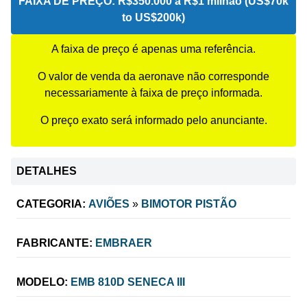
FAIXA DE PREÇO:
R$350.000 a R$1 milhão (US$70k
to US$200k)
A faixa de preço é apenas uma referência.
O valor de venda da aeronave não corresponde
necessariamente à faixa de preço informada.
O preço exato será informado pelo anunciante.
DETALHES
CATEGORIA:
AVIÕES
»
BIMOTOR PISTÃO
FABRICANTE:
EMBRAER
MODELO:
EMB 810D SENECA III