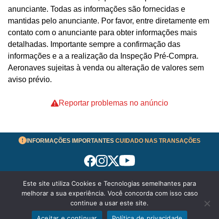
anunciante. Todas as informações são fornecidas e
mantidas pelo anunciante. Por favor, entre diretamente em
contato com o anunciante para obter informações mais
detalhadas. Importante sempre a confirmação das
informações e a a realização da Inspeção Pré-Compra.
Aeronaves sujeitas à venda ou alteração de valores sem
aviso prévio.
Reportar problemas no anúncio
INFORMAÇÕES IMPORTANTES
CUIDADO NAS TRANSAÇÕES
Este site utiliza Cookies e Tecnologias semelhantes para
Termos de Uso
melhorar a sua experiência. Você concorda com isso caso
© 2026 aeronavesavenda.com | Todos os Direitos
continue a usar este site.
Reservados!
Aceitar e continuar
Política de privacidade