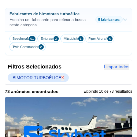
Fabricantes de bimotores turboélice
Escolha um fabricante para refinar a busca
5 fabricantes
nesta categoria.
Beechcraft
Embraer
Mitsubishi
Piper Aircraft
61
3
1
6
Twin Commander
2
Filtros Selecionados
Limpar todos
BIMOTOR TURBOÉLICE
X
73 anúncios encontrados
Exibindo 10 de 73 resultados