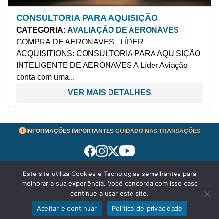
CONSULTORIA PARA AQUISIÇÃO
CATEGORIA:
AVALIAÇÃO DE AERONAVES
COMPRA DE AERONAVES LÍDER
ACQUISITIONS: CONSULTORIA PARA AQUISIÇÃO
INTELIGENTE DE AERONAVES A Líder Aviação
conta com uma...
VER MAIS DETALHES
INFORMAÇÕES IMPORTANTES
CUIDADO NAS TRANSAÇÕES
Este site utiliza Cookies e Tecnologias semelhantes para
Termos de Uso
melhorar a sua experiência. Você concorda com isso caso
© 2026 aeronavesavenda.com | Todos os Direitos
continue a usar este site.
Reservados!
Aceitar e continuar
Política de privacidade
Política de Privacidade