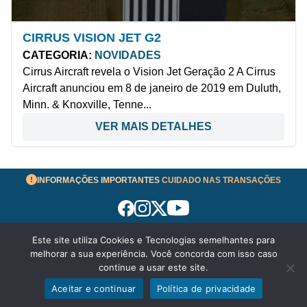
CIRRUS VISION JET G2
CATEGORIA:
NOVIDADES
Cirrus Aircraft revela o Vision Jet Geração 2 A Cirrus
Aircraft anunciou em 8 de janeiro de 2019 em Duluth,
Minn. & Knoxville, Tenne...
VER MAIS DETALHES
INFORMAÇÕES IMPORTANTES
CUIDADO NAS TRANSAÇÕES
Este site utiliza Cookies e Tecnologias semelhantes para
Termos de Uso
melhorar a sua experiência. Você concorda com isso caso
© 2026 aeronavesavenda.com | Todos os Direitos
continue a usar este site.
Reservados!
Aceitar e continuar
Política de privacidade
Exibir filtros
Política de Privacidade