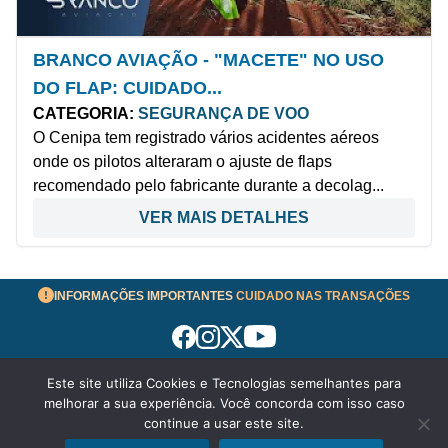
BRANCO AVIAÇÃO - "MACETE" NO USO
DO FLAP: CUIDADO...
CATEGORIA:
SEGURANÇA DE VOO
O Cenipa tem registrado vários acidentes aéreos
onde os pilotos alteraram o ajuste de flaps
recomendado pelo fabricante durante a decolag...
VER MAIS DETALHES
INFORMAÇÕES IMPORTANTES
CUIDADO NAS TRANSAÇÕES
Este site utiliza Cookies e Tecnologias semelhantes para
Termos de Uso
melhorar a sua experiência. Você concorda com isso caso
© 2026 aeronavesavenda.com | Todos os Direitos
continue a usar este site.
Reservados!