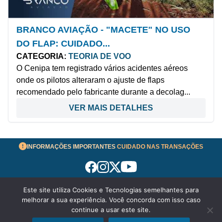
BRANCO AVIAÇÃO - "MACETE" NO USO
DO FLAP: CUIDADO...
CATEGORIA:
TEORIA DE VOO
O Cenipa tem registrado vários acidentes aéreos
onde os pilotos alteraram o ajuste de flaps
recomendado pelo fabricante durante a decolag...
VER MAIS DETALHES
INFORMAÇÕES IMPORTANTES
CUIDADO NAS TRANSAÇÕES
Este site utiliza Cookies e Tecnologias semelhantes para
Termos de Uso
melhorar a sua experiência. Você concorda com isso caso
© 2026 aeronavesavenda.com | Todos os Direitos
continue a usar este site.
Reservados!