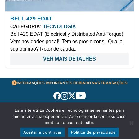
BELL 429 EDAT
CATEGORIA:
TECNOLOGIA
Bell 429 EDAT (Electrically Distributed Anti-Torque)
Vem novidades por aí! Tem os pros e cons. Qual a
sua opinião? Rotor de cauda...
VER MAIS DETALHES
INFORMAÇÕES IMPORTANTES
CUIDADO NAS TRANSAÇÕES
Este site utiliza Cookies e Tecnologias semelhantes para
Termos de Uso
melhorar a sua experiência. Você concorda com isso caso
© 2026 aeronavesavenda.com | Todos os Direitos
continue a usar este site.
Reservados!
Aceitar e continuar
Política de privacidade
Exibir filtros
Política de Privacidade