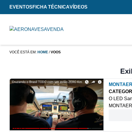
EVENTOS
FICHA TÉCNICA
VÍDEOS
VOCÊ ESTÁ EM:
HOME
/
VOOS
Exi
MONTAER
CATEGOR
O LED San
MONTAER. C